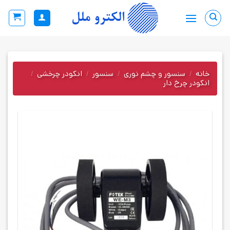
Ski
t
conten
خانه
/
سنسور و چشم نوری
/
سنسور
/
انکودر چرخشی
/
انکودر چرخ دار