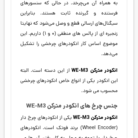
به همراه آن می‌چرخد. در حالی که سنسورهای
فرستنده و گیرنده ثابت هستند. بنابراین
سیگنال‌های ارسالی قطع و وصل می‌شود که نهایتا
زنجیره ای از پالس های منطقی (۰ و ۱) داریم. این
موضوع اساس کار انکودرهای چرخشی را تشکیل
می‌دهد.
انکودر مترکن WE-M3
از این دسته است. البته
این انکودر یکی از انواع خاص انکودرهای چرخشی
محسوب می شود.
جنس چرخ های انکودر مترکن WE-M3
انکودر مترکن WE-M3
یکی از انکودرهای چرخ دار
(Wheel Encoder) برند فوتک است. انکودرهای
چرخ دار با توجه به محل به کار رفتن آن ها می