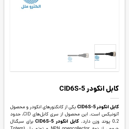
کابل انکودر CID6S-5
کابل انکودر
CID6S-5
یکی از کانکتورهای انکودر و محصول
آتونیکس است. این محصول از سری کابل‌های CID، حدود
0.2 پوند وزن دارد.
کابل انکودر
CID6S-5
برای سیگنال
خروجی از نوع NPN opencollector و توتم پل (Totem