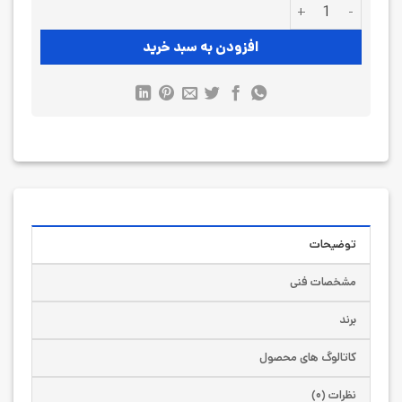
کابل انکودر CID6S-5 عدد
افزودن به سبد خرید
توضیحات
مشخصات فنی
برند
کاتالوگ های محصول
نظرات (۰)