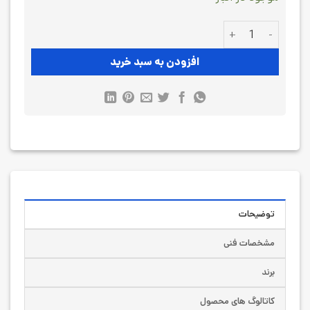
پرشر سنسور Atek BT10-214-4B-A-G1/2 عدد
افزودن به سبد خرید
توضیحات
مشخصات فنی
برند
کاتالوگ های محصول