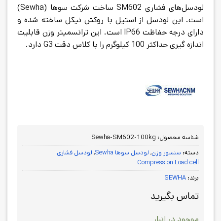
لودسل‌های فشاری SM602 ساخت شرکت سوها (Sewha)
است. این لودسل از استیل با روکش نیکل ساخته شده و
دارای درجه حفاظت IP66 است. این ترانسمیتر وزن قابلیت
اندازه گیری حداکثر 100 کیلوگرم را با کلاس دقت G3 دارد.
شناسه محصول:
Sewha-SM602-100kg
دسته:
سنسور وزن
,
لودسل سوها Sewha
,
لودسل فشاری
Compression Load cell
برند:
SEWHA
تماس بگیرید
موجود در انبار