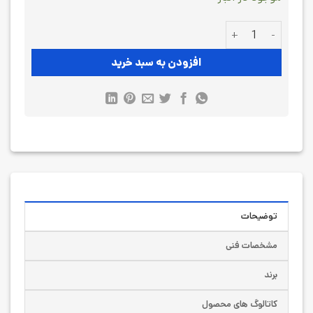
لودسل فشاری سوها Sewha-SM602-100kg عدد
افزودن به سبد خرید
توضیحات
مشخصات فنی
برند
کاتالوگ های محصول