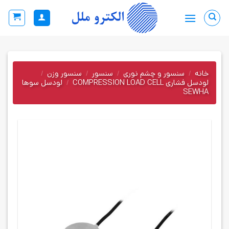
Ski
t
conten
خانه
/
سنسور و چشم نوری
/
سنسور
/
سنسور وزن
/
لودسل فشاری COMPRESSION LOAD CELL
/
لودسل سوها
SEWHA