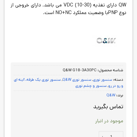
QW
دارای تغذیه (30-10) VDC می باشد. دارای خروجی از
نوع PNPبا وضعیت عملکرد
NO+NC
است.
شناسه محصول:
Q&W G18-3A30PC
دسته:
سنسور نوری
,
سنسور نوری Q&W
,
سنسور نوری یک طرفه، آینه ای
و رو در رو
,
سنسور و چشم نوری
برند:
Q&W
تماس بگیرید
موجود در انبار
سنسور نوری G18-3A30PC QW عدد