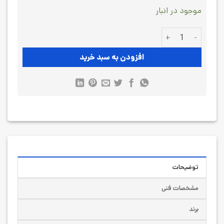
موجود در انبار
سنسور فشار اتک Atek BCT-110-400B-A-G1/4 عدد
افزودن به سبد خرید
توضیحات
مشخصات فنی
برند