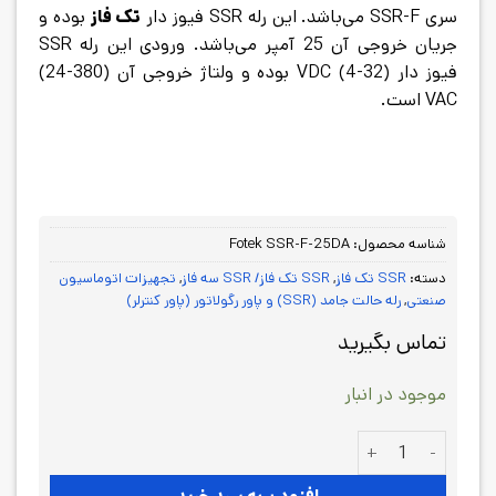
سری SSR-F می‌باشد. این رله SSR فیوز دار
تک فاز
بوده و
جریان خروجی آن 25 آمپر می‌باشد. ورودی این رله SSR
فیوز دار (32-4) VDC بوده و ولتاژ خروجی آن (380-24)
VAC است.
شناسه محصول:
Fotek SSR-F-25DA
دسته:
SSR تک فاز
,
SSR تک فاز/ SSR سه فاز
,
تجهیزات اتوماسیون
صنعتی
,
رله حالت جامد (SSR) و پاور رگولاتور (پاور کنترلر)
تماس بگیرید
موجود در انبار
رله SSR فیوز دار 25 آمپر Fotek SSR-F-25DA عدد