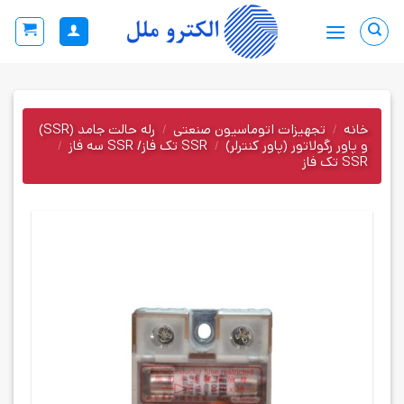
Ski
t
conten
خانه
/
تجهیزات اتوماسیون صنعتی
/
رله حالت جامد (SSR)
و پاور رگولاتور (پاور کنترلر)
/
SSR تک فاز/ SSR سه فاز
/
SSR تک فاز