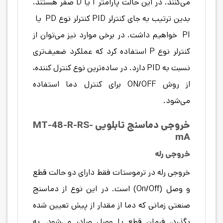
می‌کنند. در این حالت پارامتر I یا D صفر هستند.
بدین ترتیب به جای کنترلر PID کنترلر نوع PD یا
PI خواهیم داشت. در برخی موارد نیز می‌توان از
کنترلر نوع P استفاده کرد که عملکرد ضعیف‌تری
نسبت به PID دارد. در ساده‌ترین نوع کنترل کننده،
از روش ON/OFF برای کنترل دما استفاده
می‌شود.
خروجی دماسنج
تابلویی MT-48-R-RS-
mA
خروجی رله
خروجی رله در ترموستات فقط دارای دو حالت قطع
و وصل (On/Off) است. در این نوع از دماسنج
صنعتی زمانی که دما از مقدار از پیش تعیین شده
بگذرد، فرمان قطع یا وصل صادر می‌شود. به