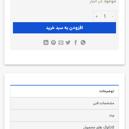
موجود در انبار
دماسنج تابلویی فوتک Fotek MT-48-R-RS-mA عدد
افزودن به سبد خرید
توضیحات
مشخصات فنی
برند
کاتالوگ های محصول