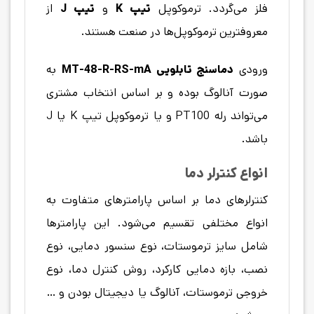
فلز می‌گردد. ترموکوپل
تیپ K
و
تیپ J
از
معروفترین ترموکوپل‌ها در صنعت هستند.
ورودی
دماسنج تابلویی
MT-48-R-RS-mA
به
صورت آنالوگ بوده و بر اساس انتخاب مشتری
می‌تواند رله PT100 و یا ترموکوپل تیپ K یا J
باشد.
انواع کنترلر دما
کنترلرهای دما بر اساس پارامترهای متفاوت به
انواع مختلفی تقسیم می‌شود. این پارامترها
شامل سایز ترموستات، نوع سنسور دمایی، نوع
نصب، بازه دمایی کارکرد، روش کنترل دما، نوع
خروجی ترموستات، آنالوگ یا دیجیتال بودن و …