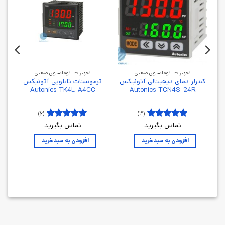
تجهیزات اتوماسیون صنعتی
تجهیزات اتوماسیون صنعتی
کنترلر دمای دیجیتالی آتونیکس
ترموستات تابلویی آتونیکس
Autonics TK4L-A4CC
Autonics TCN4S-24R
(۶)
(۳)
۵
تماس بگیرید
۵
تماس بگیرید
نمره
از
نمره
از
۵
۵
افزودن به سبد خرید
افزودن به سبد خرید