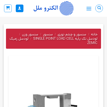
Ski
t
conten
خانه
/
سنسور و چشم نوری
/
سنسور
/
سنسور وزن
/
لودسل تک پایه SINGLE POINT LOAD CELL
/
لودسل زمیک
ZEMIC