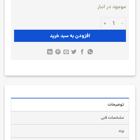
موجود در انبار
سنسور ترازو تک پایه زمیک Zemic-L6H5-8kg عدد
افزودن به سبد خرید
توضیحات
مشخصات فنی
برند