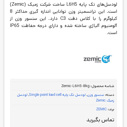
لودسل‌های تک پایه L6H5 ساخت شرکت زمیک (Zemic)
است. این ترانسمیتر وزن توانایی اندازه گیری حداکثر 8
کیلوگرم را با کلاس دقت C3 دارد. این سنسور وزن از
آلومنیوم آلیاژی ساخته شده و دارای درجه حفاظت IP65
است.
شناسه محصول:
Zemic-L6H5-8kg
دسته:
سنسور وزن
,
لودسل تک پایه Single point load cell
,
لودسل
زمیک Zemic
برند:
ZEMIC
تماس بگیرید