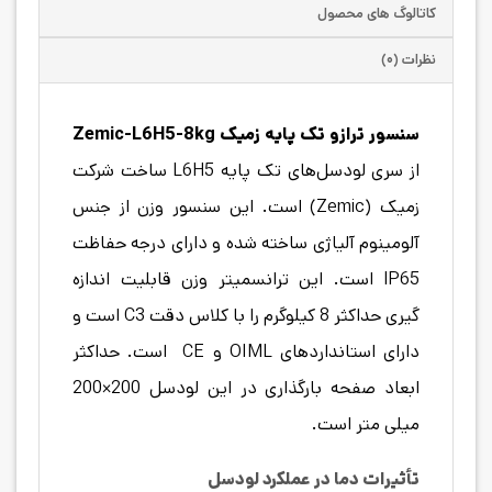
کاتالوگ های محصول
نظرات (۰)
سنسور ترازو تک
پایه زمیک Zemic-L6H5-8kg
از سری لودسل‌های تک پایه L6H5 ساخت شرکت
زمیک (Zemic) است. این سنسور وزن از جنس
آلومینوم آلیاژی ساخته شده و دارای درجه حفاظت
IP65 است. این ترانسمیتر وزن قابلیت اندازه
گیری حداکثر 8 کیلوگرم را با کلاس دقت C3 است و
دارای استانداردهای OIML و CE است. حداکثر
ابعاد صفحه بارگذاری در این لودسل 200×200
میلی متر است.
تأثیرات دما در عملکرد لودسل