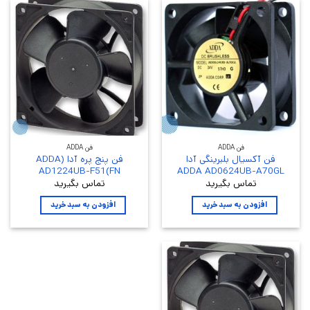
فن ADDA
فن ADDA
فن آکسیال بلبرینگی آدا
فن پنج پره آدا (ADDA
AD1224UB-F51(FN
ADDA AD0624UB-A70GL
تماس بگیرید
تماس بگیرید
افزودن به سبد خرید
افزودن به سبد خرید