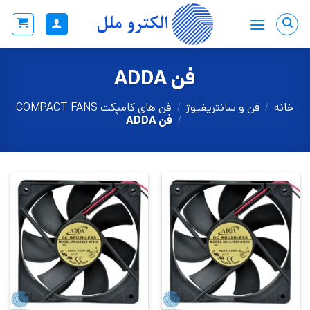
Ski
t
conten
فن ADDA
خانه
/
فن و سانتریفیوژ
/
فن های کامپکت COMPACT FANS
/
فن ADDA