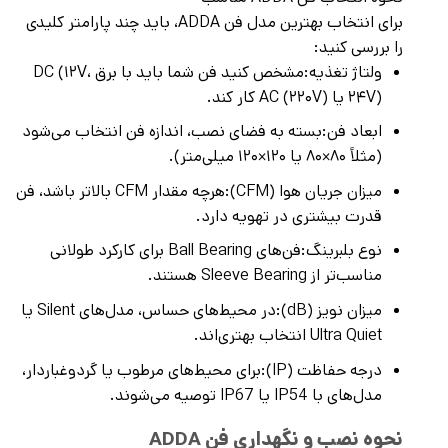
برای انتخاب بهترین مدل فن ADDA، باید چند پارامتر کلیدی
را بررسی کنید:
ولتاژ تغذیه:مشخص کنید فن شما باید با برق DC (۱۲V،
۲۴V) یا AC (۲۲۰V) کار کند.
ابعاد فن:بسته به فضای نصب، اندازه فن انتخاب می‌شود
(مثلاً ۸۰×۸۰ یا ۱۲۰×۱۲۰ میلی‌متر).
میزان جریان هوا (CFM):هرچه مقدار CFM بالاتر باشد، فن
قدرت بیشتری در تهویه دارد.
نوع بلبرینگ:فن‌های Ball Bearing برای کارکرد طولانی
مناسب‌تر از Sleeve Bearing هستند.
میزان نویز (dB):در محیط‌های حساس، مدل‌های Silent یا
Ultra Quiet انتخاب بهتری‌اند.
درجه حفاظت (IP):برای محیط‌های مرطوب یا گردوغباردار،
مدل‌های با IP54 یا IP67 توصیه می‌شوند.
نحوه نصب و نگهداری فن ADDA