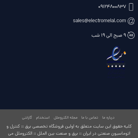
۰۹۱۲۴۸۰۰۸۳۷
sales@electromelal.com
۹ صبح الی ۱۹ شب
درباره ما
تماس با ما
مجله الکتروملل
استخدام
گارانتی
کلیه حقوق این سایت متعلق به اولین فروشگاه تخصصی برق :: کنترل و
اتوماسیون صنعتی در ایران :: برق و صنعت بین الملل :: الکتروملل می